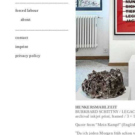
________________________
forced labour
about
________________________
contact
imprint
privacy policy
HENKERSMAHLZEIT
BURKHARD SCHITTNY / LEGACY PR
archival inkjet print, framed / 3 + 
Quote from “Mein Kampf” (English 
"Da ich jeden Morgen früh schon v