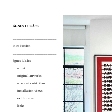
ÁGNES LUKÁCS
________________________
introduction
________________________
ágnes lukács
about
original artworks
auschwitz női tábor
installation views
exhibitions
links